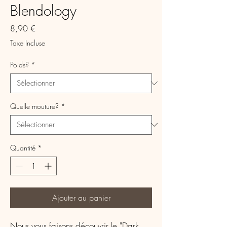
Blendology
Prix
8,90 €
Taxe Incluse
Poids?
*
Quelle mouture?
*
Quantité
*
Ajouter au panier
Nous vous faisons découvrir le "Dark