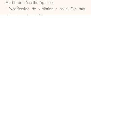
Audits de sécurité réguliers
- Notification de violation : sous 72h aux
utilisateurs et autorités
9. Cookies et suivi
a. Types de cookies utilisés
- Cookies essentiels :
nécessaires au bon
fonctionnement du site
- Cookies de performance :
statistiques anonymisées
- Cookies marketing :
préférences publicitaires
Nous recueillons votre
consentement explicite via
notre bannière de cookies.
b. Gestion des cookies Vous
pouvez :
- Modifier vos préférences via
la bannière à tout moment
- Configurer votre navigateur