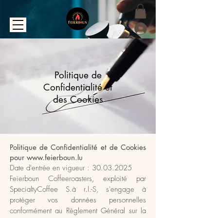
Se connecter
Politique de
Confidentialité et
des Cookies
Politique de Confidentialité et de Cookies
pour
www.feierboun.lu
Date d'entrée en vigueur :
30.03.2025
Feierboun Coffeeroasters, exploité par
SpecialtyCoffee S.à r.l.-S, s'engage à
protéger vos données personnelles
conformément au Règlement Général sur la