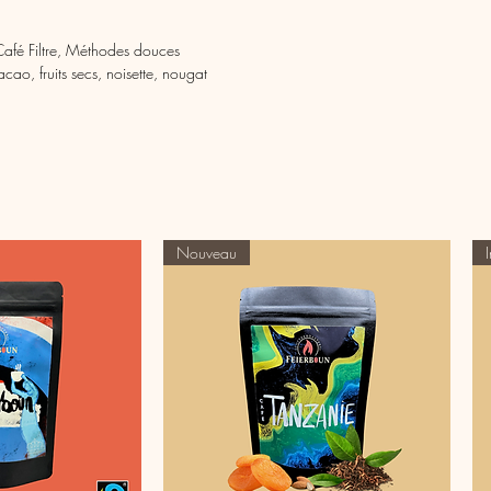
Café Filtre, Méthodes douces
acao, fruits secs, noisette, nougat
Nouveau