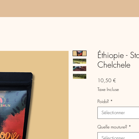
Éthiopie - S
Chelchele
Prix
10,50 €
Taxe Incluse
Poids?
*
Sélectionner
Quelle mouture?
*
Sélectionner