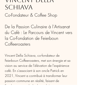
Schiava
Co-Fondateur & Coffee Shop
De la Passion Culinaire à l’Artisanat
du Café : Le Parcours de Vincent vers
la Co-Fondation de Feierboun
Coffeeroasters
Vincent Della Schiava, co-fondateur de 
Feierboun Coffeeroasters, met son énergie et sa 
vision au service de l’élévation de l’expérience 
café. En s’associant à son oncle Patrick en 
2021, Vincent a contribué à transformer leur 
passion commune en réalité, faisant de 
Feierboun un symbole de qualité et 
d’innovation. Avec un souci de précision et de 
créativité, il veille à ce que chaque torréfaction 
reflète leur mission de proposer des cafés de 
spécialité exceptionnels au Luxembourg.