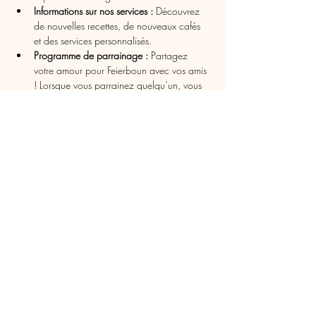
Informations sur nos services :
 Découvrez 
de nouvelles recettes, de nouveaux cafés 
et des services personnalisés.
Programme de parrainage :
 Partagez 
votre amour pour Feierboun avec vos amis 
! Lorsque vous parrainez quelqu’un, vous 
et votre filleul recevrez des récompenses et 
des réductions exclusives pour vous 
remercier.
Section Blog & Actualités :
 Restez informé 
de nos dernières annonces, astuces café et 
actualités.
Adapté aux Mobiles :
 Achetez et explorez 
facilement, où que vous soyez.
Notre engagement envers la qualité et la 
durabilité reste au cœur de notre entreprise, et 
nous sommes ravis de partager ce nouveau 
chapitre avec vous. Prenez un moment pour 
explorer 
feierboun.lu
 et dites-nous ce que vous 
en pensez!