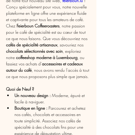
de notre tout nouveau site web, 
feierboun.lu
 ! 
Conçu spécialement pour vous, notre nouvelle 
plateforme en ligne offre une expérience fluide 
et captivante pour tous les amateurs de café.
Chez 
Feierboun Coffeeroasters
, notre passion 
pour le café de spécialité est au cœur de tout 
ce que nous faisons. Que vous découvriez nos 
cafés de spécialité artisanaux
, savouriez nos 
chocolats sélectionnés avec soin
, exploriez 
notre 
coffeeshop moderne à Luxembourg
, ou 
fassiez vos achats d’
accessoires et cadeaux 
autour du café
, nous avons rendu l’accès à tout 
ce que nous proposons plus simple que jamais.
Quoi de Neuf ?
Un nouveau design :
 Moderne, épuré et 
facile à naviguer.
Boutique en ligne :
 Parcourez et achetez 
nos cafés, chocolats et accessoires en 
toute simplicité. Associez nos cafés de 
spécialité à des chocolats fins pour une 
expérience de dégustation ultime.